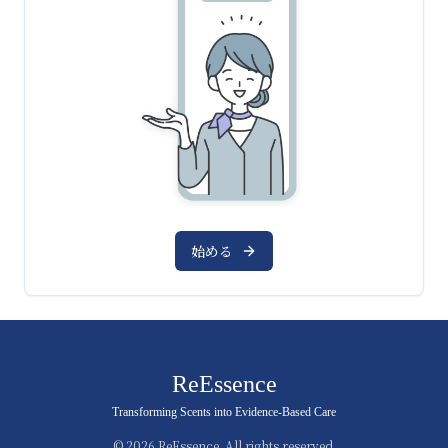
始める
ReEssence
Transforming Scents into Evidence-Based Care
©
2026
ReEssence. All rights reserved.